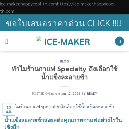
ice-maker.happycool-th.comhttps://ice-maker.happycool-
Skip
th.com
to
ขอใบเสนอราคาด่วน CLICK !!!!
content
BLOG
ทำไมร้านกาแฟ Specialty ถึงเลือกใช้
น้ำแข็งละลายช้า
POSTED ON
พฤษภาคม 12, 2026
BY
READY
12
พ.ค.
น้ำแข็งละลายช้าส่งผลต่อคุณภาพกาแฟอย่างไรใน
เชิงลึก