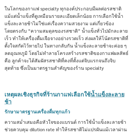
ในโลกของกาแฟ specialty ทุกองค์ประกอบมีผลต่อรสชาติ
แม้แต่น้ำแข็งที่ดูเหมือนรายละเอียดเล็กน้อย การเลือกใช้น้ำ
แข็งละลายช้าไม่ใช่แค่เรื่องความสวยงาม แต่เกี่ยวข้อง
โดยตรงกับ “ความสมดุลของรสชาติ” น้ำแข็งทั่วไปมักละลาย
เร็ว ทำให้เครื่องดื่มเจือจางอย่างรวดเร็ว ส่งผลให้โน้ตรสชาติที่
ตั้งใจสกัดไว้หายไป ในทางกลับกัน น้ำแข็งละลายช้าจะค่อย ๆ
ลดอุณหภูมิ โดยไม่ทำลายโครงสร้างรสชาติของกาแฟผลลัพธ์
คือ ลูกค้าจะได้สัมผัสรสชาติที่คงที่ตั้งแต่จิบแรกจนถึงจิบ
สุดท้าย ซึ่งเป็นมาตรฐานสำคัญของร้าน specialty
เหตุผลเชิงธุรกิจที่ร้านกาแฟเลือกใช้
น้ำแข็งละลาย
ช้า
รักษามาตรฐานเครื่องดื่มทุกแก้ว
ความสม่ำเสมอคือหัวใจของแบรนด์ การใช้น้ำแข็งละลายช้า
ช่วยควบคุม dilution rate ทำให้รสชาติไม่แปรผันแม้เวลาผ่าน