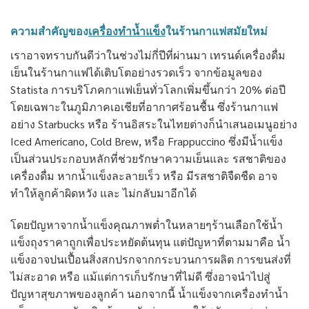
ความสำคัญของ
เครื่องทำน้ำแข็ง
ในร้านกาแฟสมัยใหม่
เราอาจทราบกันดีว่าในช่วงไม่กี่ปีที่ผ่านมา เทรนด์เครื่องดื่ม
เย็นในร้านกาแฟได้เติบโตอย่างรวดเร็ว จากข้อมูลของ
Statista การบริโภคกาแฟเย็นทั่วโลกเพิ่มขึ้นกว่า 20% ต่อปี
โดยเฉพาะในภูมิภาคเอเชียที่อากาศร้อนชื้น ซึ่งร้านกาแฟ
อย่าง Starbucks หรือ ร้านอิสระในไทยต่างก็นำเสนอเมนูอย่าง
Iced Americano, Cold Brew, หรือ Frappuccino ซึ่งมีน้ำแข็ง
เป็นส่วนประกอบหลักที่ช่วยรักษาความเย็นและ รสชาติของ
เครื่องดื่ม หากน้ำแข็งละลายเร็ว หรือ มีรสชาติจืดชืด อาจ
ทำให้ลูกค้าผิดหวัง และ ไม่กลับมาอีกได้
โดยปัญหาจากน้ำแข็งคุณภาพต่ำในหลายๆร้านเลือกใช้น้ำ
แข็งถุงราคาถูกเพื่อประหยัดต้นทุน แต่ปัญหาที่ตามมาคือ น้ำ
แข็งอาจปนเปื้อนสิ่งสกปรกจากกระบวนการผลิต การขนส่งที่
ไม่สะอาด หรือ แม้แต่การเก็บรักษาที่ไม่ดี ซึ่งอาจนำไปสู่
ปัญหาสุขภาพของลูกค้า นอกจากนี้ น้ำแข็งจากเครื่องทำน้ำ