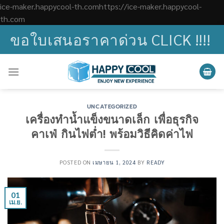
ice-maker.happycool-th.comhttps://ice-maker.happycool-
Skip
th.com
to
ขอใบเสนอราคาด่วน CLICK !!!!
content
UNCATEGORIZED
เครื่องทำน้ำแข็งขนาดเล็ก เพื่อธุรกิจ
คาเฟ่ กินไฟต่ำ! พร้อมวิธีคิดค่าไฟ
POSTED ON
เมษายน 1, 2024
BY
READY
01
เม.ย.