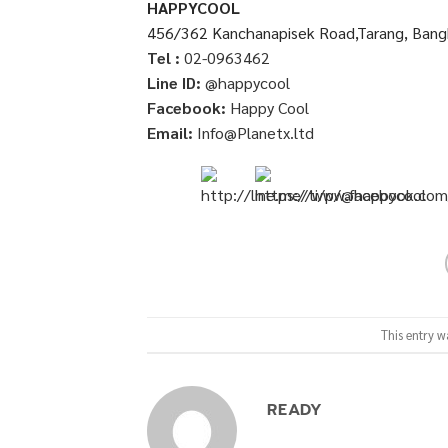
HAPPYCOOL
456/362 Kanchanapisek Road,Tarang, Ban
Tel :
02-0963462
Line ID:
@happycool
Facebook:
Happy Cool
Email:
Info@Planetx.ltd
This entry w
READY