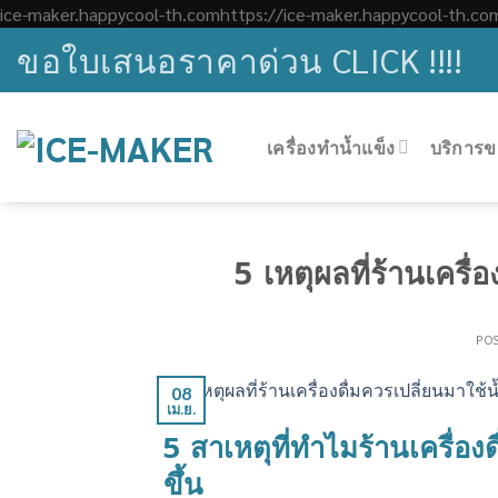
ice-maker.happycool-th.comhttps://ice-maker.happycool-th.co
ขอใบเสนอราคาด่วน CLICK !!!!
เครื่องทำน้ำแข็ง
บริการข
5 เหตุผลที่ร้านเครื่
PO
08
เม.ย.
5
สาเหตุที่ทำไมร้านเครื่องด
ขึ้น