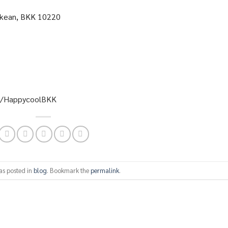
gkean, BKK 10220
as posted in
blog
. Bookmark the
permalink
.