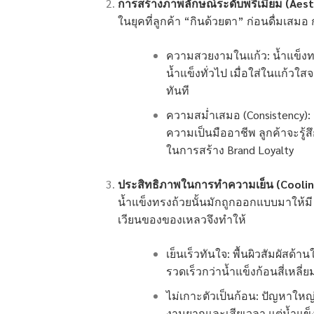
การสร้างภาพลักษณ์ระดับพรีเมียม (Aes
ในยุคที่ลูกค้า “กินด้วยตา” ก่อนดื่มเสมอ
ความสวยงามในแก้ว: น้ำแข็งท
น้ำแข็งทั่วไป เมื่อใส่ในแก้วใ
ทันที
ความสม่ำเสมอ (Consistency): 
ความเป็นมืออาชีพ ลูกค้าจะรู้สึ
ในการสร้าง Brand Loyalty
ประสิทธิภาพในการทำความเย็น (Cooling
น้ำแข็งทรงถ้วยนั้นมักถูกออกแบบมาให้มี ร
เวียนของของเหลวจึงทำให้
เย็นเร็วทันใจ: พื้นผิวสัมผัสด้า
รวดเร็วกว่าน้ำแข็งก้อนสี่เหลี่
ไม่เกาะตัวเป็นก้อน: ปัญหาใหญ่
งานยากและเสียเวลา แต่น้ำแข็ง