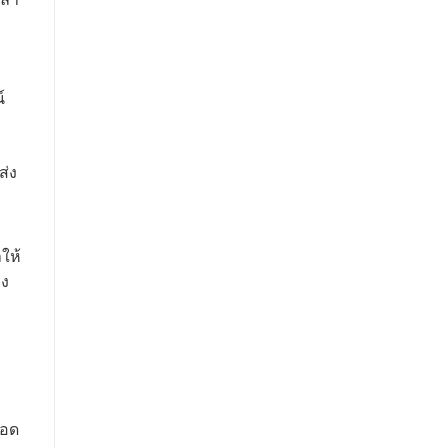
์
ส่ง
ให้
ลง
ลอด