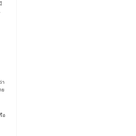
มี
น
่า
าย
รือ