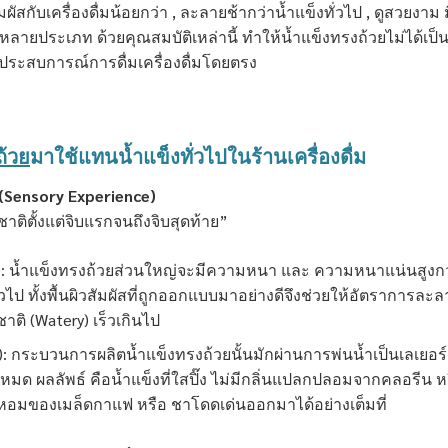
ัมผัสกับเครื่องดื่มน้อยกว่า , ละลายช้ากว่าน้ำแข็งทั่วไป , ดูสวยงาม 
กหลายประเภท ด้วยคุณสมบัติเหล่านี้ ทำให้น้ำแข็งทรงถ้วยไม่ได้เป็
องประสบการณ์การดื่มเครื่องดื่มโดยตรง
ถ้วย
มาใช้แทนน้ำแข็งทั่วไปในร้านเครื่องดื่ม
 (Sensory Experience)
าติตั้งแต่จิบแรกจนถึงจิบสุดท้าย”
on): น้ำแข็งทรงถ้วยส่วนใหญ่จะมีความหนา และ ความหนาแน่นสูงกว
วไป ทั้งพื้นผิวสัมผัสที่ถูกออกแบบมาอย่างดีจึงช่วยให้อัตราการละล
ชาติ (Watery) เร็วเกินไป
): กระบวนการผลิตน้ำแข็งทรงถ้วยนั้นมักผ่านการพ่นน้ำเป็นเลเยอร์
ด ผลลัพธ์ คือน้ำแข็งที่ใสปิ๊ง ไม่มีกลิ่นแปลกปลอมจากคลอรีน ห
่นหอมของเมล็ดกาแฟ หรือ ชาโดดเด่นออกมาได้อย่างเต็มที่