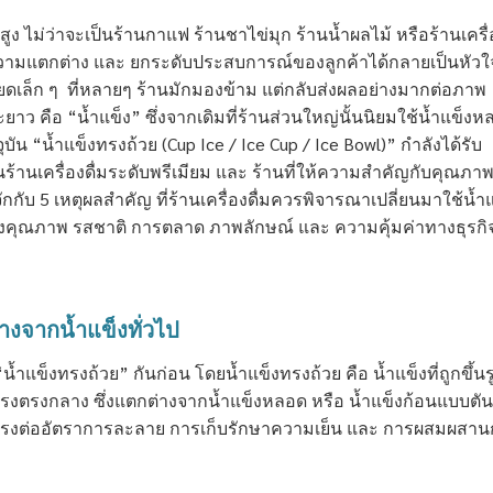
นสูง ไม่ว่าจะเป็นร้านกาแฟ ร้านชาไข่มุก ร้านน้ำผลไม้ หรือร้านเครื
งความแตกต่าง และ ยกระดับประสบการณ์ของลูกค้าได้กลายเป็นหัวใ
ดเล็ก ๆ ที่หลายๆ ร้านมักมองข้าม แต่กลับส่งผลอย่างมากต่อภาพ
ยาว คือ “น้ำแข็ง” ซึ่งจากเดิมที่ร้านส่วนใหญ่นั้นนิยมใช้น้ำแข็ง
จุบัน “น้ำแข็งทรงถ้วย (Cup Ice / Ice Cup / Ice Bowl)” กำลังได้รับ
นร้านเครื่องดื่มระดับพรีเมียม และ ร้านที่ให้ความสำคัญกับคุณภา
กกับ 5 เหตุผลสำคัญ ที่ร้านเครื่องดื่มควรพิจารณาเปลี่ยนมาใช้น้ำ
องคุณภาพ รสชาติ การตลาด ภาพลักษณ์ และ ความคุ้มค่าทางธุรกิ
างจากน้ำแข็งทั่วไป
้ำแข็งทรงถ้วย” กันก่อน โดยน้ำแข็งทรงถ้วย คือ น้ำแข็งที่ถูกขึ้นร
โพรงตรงกลาง ซึ่งแตกต่างจากน้ำแข็งหลอด หรือ น้ำแข็งก้อนแบบตัน
ตรงต่ออัตราการละลาย การเก็บรักษาความเย็น และ การผสมผสาน