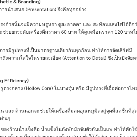
thetic & Branding)
 การนำเสนอ (Presentation) จึงคือทุกอย่าง
รงถ้วยนั้นจะมีความหรูหรา ดูสะอาดตา และ สะท้อนแสงไฟได้ดีกว
สจะช่วยยกระดับเครื่องดื่มราคา 60 บาท ให้ดูเหมือนราคา 120 บาทได
การมีรูปทรงที่เป็นมาตรฐานเดียวกันทุกก้อน ทำให้การจัดเสิร์ฟมี
กถึงความใส่ใจในรายละเอียด (Attention to Detail) ซึ่งเป็นปัจจัยห
 Efficiency)
ูตรงกลาง (Hollow Core) ในบางรุ่น หรือ มีรูปทรงที่เอื้อต่อการไห
นใน และ ด้านนอกจะช่วยให้เครื่องดื่มลดอุณหภูมิลงสู่จุดที่สดชื่นที่สุด
ยมตันๆ
ของร้านน้ำแข็งคือ น้ำแข็งในถังพักมักจับตัวกันเป็นแพ ทำให้ตักใช
ทรงถ้วยจะมีช่องว่างระหว่างก้อนเสมอ ทำให้ตักง่าย รวดเร็ว ลดเ