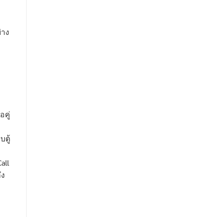
ม
่าง
คู่
ตู้
all
ึง