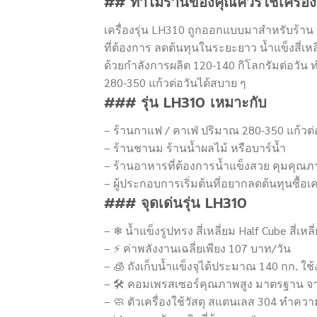
## ทำไมร้านของคุณควรใช้เครื่องท
เครื่องรุ่น LH310 ถูกออกแบบมาสำหรับร้า
ที่ต้องการ ลดต้นทุนในระยะยาว น้ำแข็งสี่เ
ด้วยกำลังการผลิต 120-140 กิโลกรัมต่อวั
280-350 แก้วต่อวันได้สบาย ๆ
### รุ่น LH310 เหมาะกับ
– ร้านกาแฟ / คาเฟ่ ปริมาณ 280-350 แก้วต่
– ร้านชานม ร้านน้ำผลไม้ หรือบาร์น้ำ
– ร้านอาหารที่ต้องการน้ำแข็งสวย คุมคุณภ
– ผู้ประกอบการเริ่มต้นที่อยากลดต้นทุนซื้อ
### จุดเด่นรุ่น LH310
– ❄ น้ำแข็งรูปทรง สี่เหลี่ยม Half Cube สี
– ⚡ ค่าพลังงานเฉลี่ยเพียง 107 บาท/วัน
– 🧊 ถังเก็บน้ำแข็งจุได้ประมาณ 140 กก. ใช้ง
– 🛠 คอมเพรสเซอร์คุณภาพสูง มาตรฐาน จ
– 🧼 ตัวเครื่องใช้วัสดุ สแตนเลส 304 ทำคว