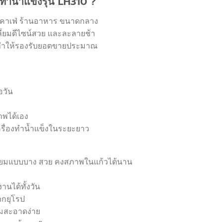
ำน้ำแข็งรุ่น LH310 ?
น คาเฟ่ ร้านอาหาร ขนาดกลาง
หลี่ยมดีไซน์สวย และละลายช้า
น ทำให้รองรับยอดขายประมาณ
อวัน
าพได้เอง
เครื่องทำน้ำแข็งในระยะยาว
่เหลี่ยมแบบบาง สวย คงสภาพในแก้วได้นาน
านได้ทั้งวัน
ากยุโรป
ามสะอาดง่าย