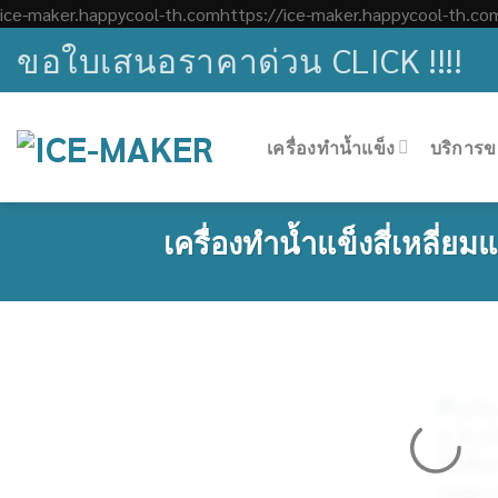
ice-maker.happycool-th.comhttps://ice-maker.happycool-th.co
ขอใบเสนอราคาด่วน CLICK !!!!
เครื่องทำน้ำแข็ง
บริการข
เครื่องทำน้ำแข็งสี่เหลี่ย