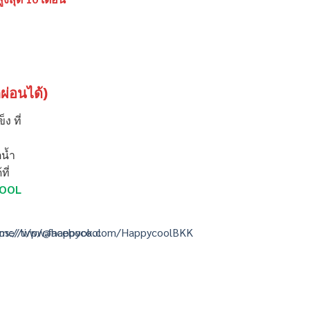
็ผ่อนได้)
็ง ที่
น้ำ
ที่
OOL