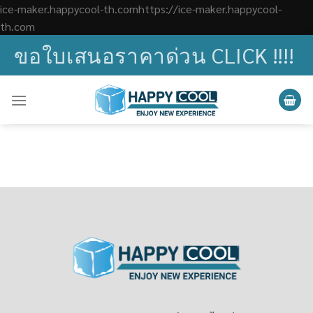
ice-maker.happycool-th.comhttps://ice-maker.happycool-
Skip
th.com
to
ขอใบเสนอราคาด่วน CLICK !!!!
content